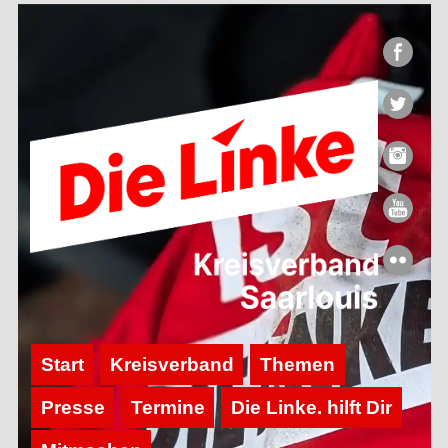
Start
Kreisverband
Themen
Presse
Termine
Die Linke. hilft Dir