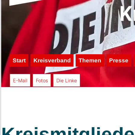
Start
Kreisverband
Themen
Presse
E-Mail
Fotos
Die Linke
Kreismitglied